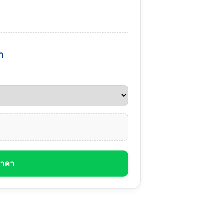
า
ราคา